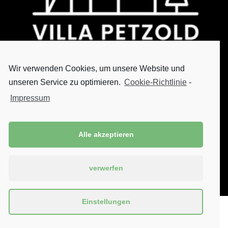
Wir verwenden Cookies, um unsere Website und
Villa Petzold
unseren Service zu optimieren.
Cookie-Richtlinie
-
Impressum
Willibald Wenzl
Neuhammerweg 8
94518 Spiegelau
Alle akzeptieren
Kontakt
Tel. 0171 4948794
verwerfen
info@villa-petzold.com
www.villa-petzold.com
Einstellungen
© Villa Petzold
| 2024